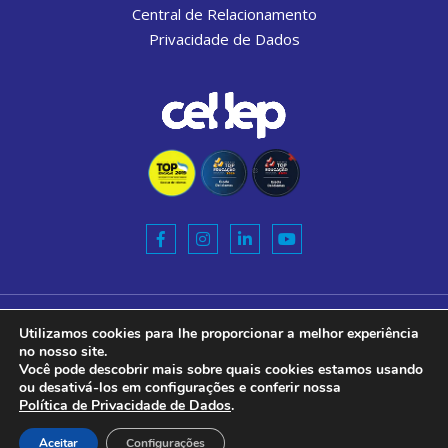
Central de Relacionamento
Privacidade de Dados
Razão Social:
Utilizamos cookies para lhe proporcionar a melhor experiência
CEL-LEP ENSINO DE IDIOMAS S.A.
no nosso site.
Você pode descobrir mais sobre quais cookies estamos usando
CNPJ:
ou desativá-los em configurações e conferir nossa
10.772.420/0001-40
Política de Privacidade de Dados
.
Cel.Lep. Todos os direitos reservados.
Aceitar
Configurações