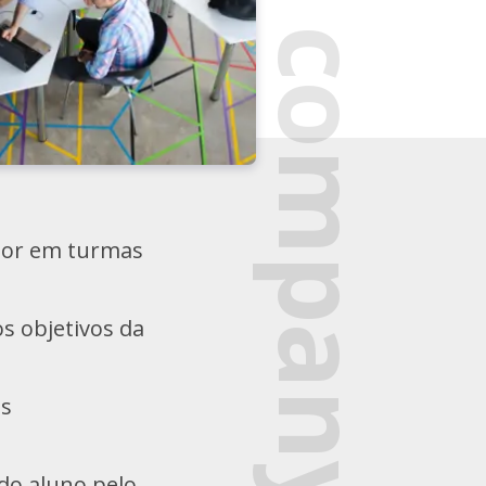
In company
ador em turmas
s objetivos da
os
do aluno pelo